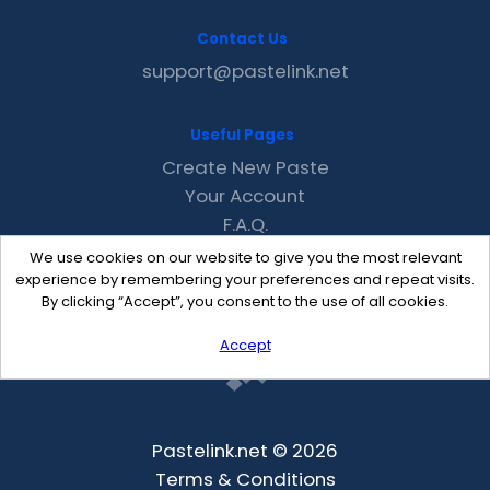
Contact Us
support@pastelink.net
Useful Pages
Create New Paste
Your Account
F.A.Q.
Recent
We use cookies on our website to give you the most relevant
Contact
experience by remembering your preferences and repeat visits.
By clicking “Accept”, you consent to the use of all cookies.
Accept
Pastelink.net © 2026
Terms & Conditions