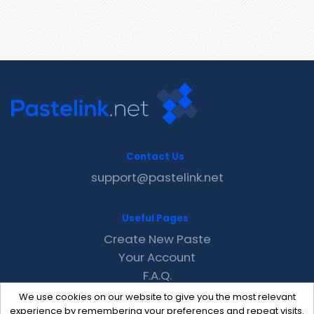
Contact Us
support@pastelink.net
Useful Pages
Create New Paste
Your Account
F.A.Q.
Recent
We use cookies on our website to give you the most relevant
Contact
experience by remembering your preferences and repeat visits.