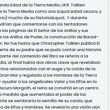
da Edad de la Tierra Media.J.R.R. Tolkien
e la Tierra Media como una &quot;edad oscura, y
rio) mucho de su historia&quot;. Y durante
ndrían que contentarse con los tentadores
las páginas de El Señor de los Anillos y sus
de los Anillos de Poder, la construcción de Barad-
n. No fue hasta que Christopher Tolkien publicó El
uerte de su padre que se pudo contar una historia
rte del contenido del libro se refería a la
dia, al final había dos obras clave que revelaban
tos relacionados con el auge y la caída de la
 Gran Mar y regalado a los Hombres de la Tierra
udar a los angelicales Valar y los Elfos en la
scuro Morgoth, el reino se convirtió en un centro
o a medida que aumentaba el poder de los
te se sembraría la semilla de su caída, que
za de Elfos y Hombres. Se revelaría una visión aún