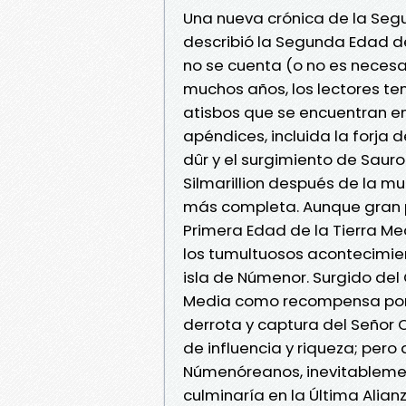
Una nueva crónica de la Segun
describió la Segunda Edad d
no se cuenta (o no es necesa
muchos años, los lectores te
atisbos que se encuentran en 
apéndices, incluida la forja 
dûr y el surgimiento de Sauro
Silmarillion después de la m
más completa. Aunque gran pa
Primera Edad de la Tierra Me
los tumultuosos acontecimien
isla de Númenor. Surgido del
Media como recompensa por ay
derrota y captura del Señor O
de influencia y riqueza; per
Númenóreanos, inevitablemen
culminaría en la Última Alian