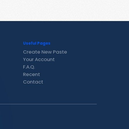
Useful Pages
Create New Paste
Your Account
F.A.Q.
Recent
Contact