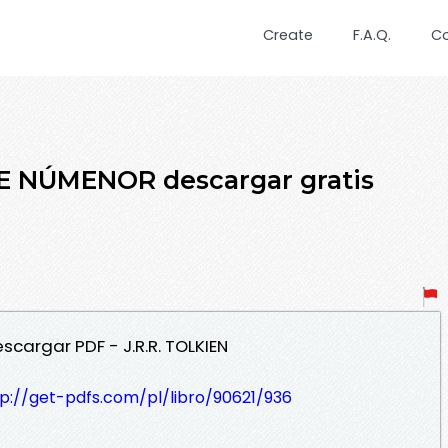
Create
F.A.Q.
C
DE NÚMENOR descargar gratis
cargar PDF - J.R.R. TOLKIEN
tp://get-pdfs.com/pl/libro/90621/936