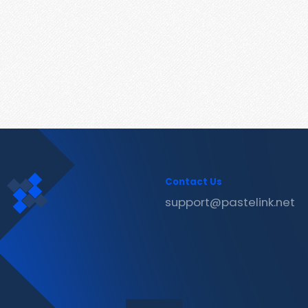
Contact Us
support@pastelink.net