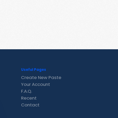
Useful Pages
Create New Paste
Your Account
F.A.Q.
Recent
Contact