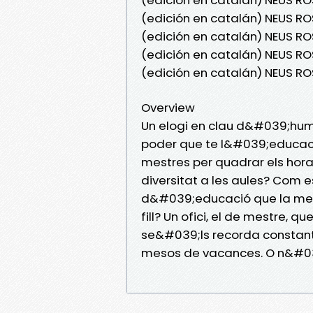
(edición en catalán) NEUS R
(edición en catalán) NEUS RO
(edición en catalán) NEUS R
(edición en catalán) NEUS RO
Overview
Un elogi en clau d&#039;humo
poder que te l&#039;educaci
mestres per quadrar els hora
diversitat a les aules? Com 
d&#039;educació que la mest
fill? Un ofici, el de mestre, q
se&#039;ls recorda constan
mesos de vacances. O n&#03