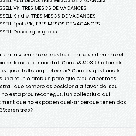
OSSELL VK, TRES MESOS DE VACANCES
SSELL Kindle, TRES MESOS DE VACANCES
OSSELL Epub VK, TRES MESOS DE VACANCES
SSELL Descargar gratis
r a la vocació de mestre i una reivindicació del
ó en la nostra societat. Com s&#039;ho fan els
ris quan falta un professor? Com es gestiona la
es una reunió amb un pare que creu saber mes
ra i que sempre es posiciona a favor del seu
ue no està prou reconegut, i un col·lectiu a qui
tment que no es poden queixar perque tenen dos
9;eren tres?