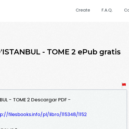
Create
F.A.Q.
C
ISTANBUL - TOME 2 ePub gratis
NBUL - TOME 2 Descargar PDF -
p://filesbooks.info/pl/libro/115348/1152