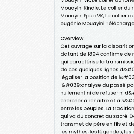
Mouayini Kindle, Le collier 
Mouayini Epub VK, Le collier
eugénie Mouayini Télécharge
Overview
Cet ouvrage sur la dispariti
datant de 1894 confirme de 
qui caractérise la transmissio
de ces quelques lignes d&#03
légaliser la position de l&
l&#039;analyse du passé pour
nullement ni de refuser ni d
chercher à renaître et à s&#
entre les peuples. La tradition
qui va du concret au sacré. D
transmet de père en fils et de 
les mythes, les légendes, les 