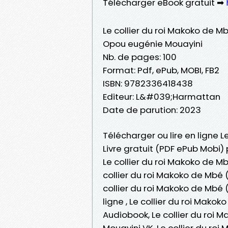
Télécharger eBook gratuit ➡
Le collier du roi Makoko de 
Opou eugénie Mouayini
Nb. de pages: 100
Format: Pdf, ePub, MOBI, FB2
ISBN: 9782336418438
Editeur: L&#039;Harmattan
Date de parution: 2023
Télécharger ou lire en ligne 
Livre gratuit (PDF ePub Mobi
Le collier du roi Makoko de 
collier du roi Makoko de Mbé
collier du roi Makoko de Mbé
ligne , Le collier du roi Ma
Audiobook, Le collier du ro
Mouayini VK, Le collier du r