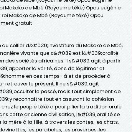
du roi Makoko de Mbé (Royaume téké) Opou eugénie
 du roi Makoko de Mbé (Royaume téké) Opou
ment gratuit
on du collier d&#039;investiture du Makoko de Mbé,
manière vivante que c&#039;est l&#039;oralité
n des sociétés africaines. Il s&#039;agit à partir
9;apporter la vérité, donc de légitimer et
#039;homme en ces temps-là et de procéder à
 retrouver le présent. Il ne s&#039;agit
&#039;occulter le passé, mais tout simplement de
039;y reconnaître tout en assurant la cohésion
 chez le peuple téké a pour pilier la tradition orale
ans cette ancienne civilisation, l&#039;oralité se
la mère à la fille, à travers les contes, les chats,
devinettes, les paraboles, les proverbes, les