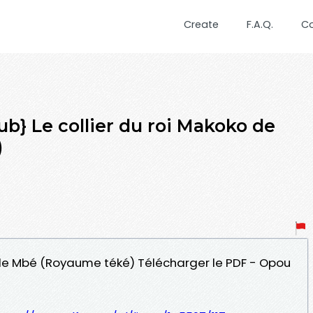
Create
F.A.Q.
C
b} Le collier du roi Makoko de
)
ko de Mbé (Royaume téké) Télécharger le PDF - Opou