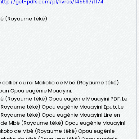
http://get-pdfs.com/pl/livres/145597/1174
Mbé (Royaume téké)
Le collier du roi Makoko de Mbé (Royaume téké)
) pan Opou eugénie Mouayini.
Mbé (Royaume téké) Opou eugénie Mouayini PDF, Le
 (Royaume téké) Opou eugénie Mouayini Epub, Le
 (Royaume téké) Opou eugénie Mouayini Lire en
koko de Mbé (Royaume téké) Opou eugénie Mouayini
i Makoko de Mbé (Royaume téké) Opou eugénie
oi Makoko de Mbé (Royaume téké) Opou eugénie