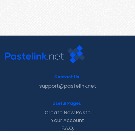
Contact Us
support@pastelink.net
Useful Pages
Create New Paste
Your Account
F.A.Q.