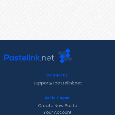
Contact Us
support@pastelink.net
Useful Pages
Create New Paste
Your Account