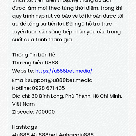
được làm mới theo từng thời điểm, trong khi
quy trình nạp rút và bảo vệ tài khoản được tối
ưu để tăng sự tiện lợi. Đội ngũ hỗ trợ trực
tuyến luôn sẵn sàng tiếp nhận yêu cầu trong
suốt quá trình tham gia.
Thông Tin Liên Hệ
Thương hiệu: U888
Website:
https://u888bet.media/
Email: support@u888bet.media
Hotline: 0928 671 435
Địa chỉ: 30 Bình Long, Phú Thạnh, Hồ Chí Minh,
Việt Nam
Zipcode: 700000
Hashtags
#u888 #u888bet #nhacaiu888