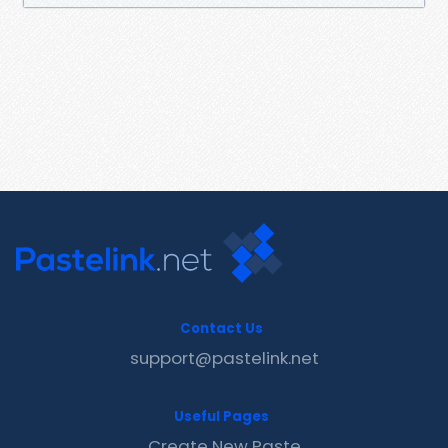
Contact Us
support@pastelink.net
Useful Pages
Create New Paste