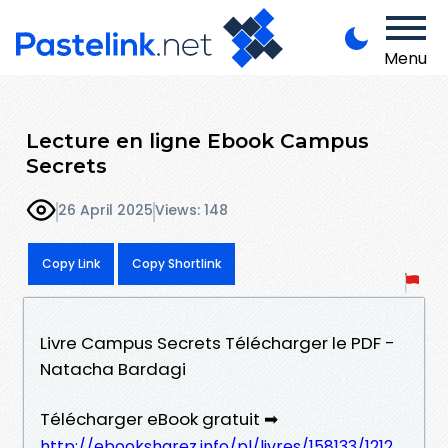
Menu
Lecture en ligne Ebook Campus
Secrets
26 April 2025
Views: 148
Copy Link
Copy Shortlink
Livre Campus Secrets Télécharger le PDF -
Natacha Bardagi
Télécharger eBook gratuit ➡
http://ebooksharez.info/pl/livres/158133/1212