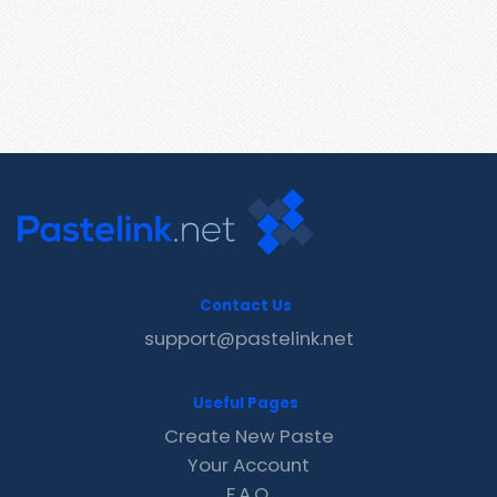
Contact Us
support@pastelink.net
Useful Pages
Create New Paste
Your Account
F.A.Q.