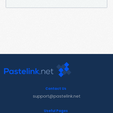
Contact Us
support@pastelink.net
Useful Pages