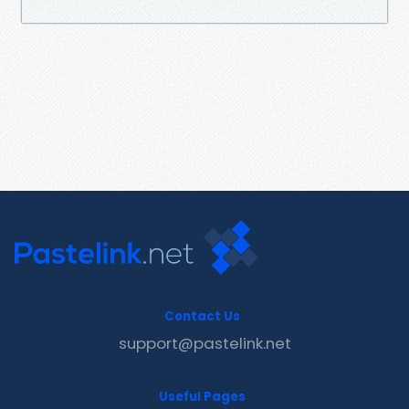
Contact Us
support@pastelink.net
Useful Pages