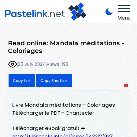
Menu
Read online: Mandala méditations -
Coloriages
25 July 2024
Views: 193
Copy Link
Copy Shortlink
Livre Mandala méditations - Coloriages
Télécharger le PDF - Chantecler
Télécharger eBook gratuit ➡
http://filesbooks.info/pl/livres/143212/937