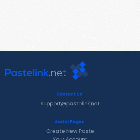
Contact Us
support@pastelink.net
Useful Pages
Create New Paste
Your Account