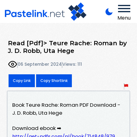
Menu
Read [Pdf]> Teure Rache: Roman by
J. D. Robb, Uta Hege
06 September 2024
Views: 111
Copy Link
Copy Shortlink
Book Teure Rache: Roman PDF Download -
J. D. Robb, Uta Hege
Download ebook ➡
http://get-pdfs.com/pl/book/714848/979