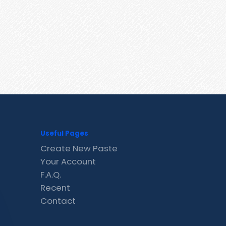
Useful Pages
Create New Paste
Your Account
F.A.Q.
Recent
Contact