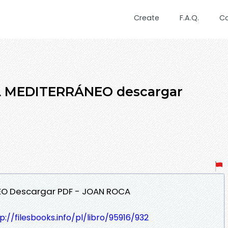
Create
F.A.Q.
C
EL MEDITERRÁNEO descargar
NEO Descargar PDF - JOAN ROCA
p://filesbooks.info/pl/libro/95916/932