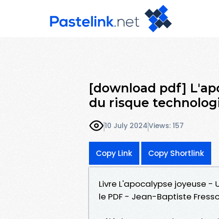
[download pdf] L'apo
du risque technolog
10 July 2024
Views: 157
Copy Link
Copy Shortlink
Livre L'apocalypse joyeuse - 
le PDF - Jean-Baptiste Fress