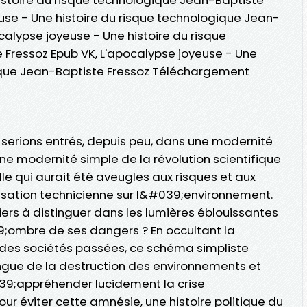
euse - Une histoire du risque technologique Jean-
ocalypse joyeuse - Une histoire du risque
Fressoz Epub VK, L'apocalypse joyeuse - Une
gique Jean-Baptiste Fressoz Téléchargement
 serions entrés, depuis peu, dans une modernité
une modernité simple de la révolution scientifique
elle qui aurait été aveugles aux risques et aux
lisation technicienne sur l&#039;environnement.
rs à distinguer dans les lumières éblouissantes
9;ombre de ses dangers ? En occultant la
 des sociétés passées, ce schéma simpliste
ongue de la destruction des environnements et
039;appréhender lucidement la crise
ur éviter cette amnésie, une histoire politique du