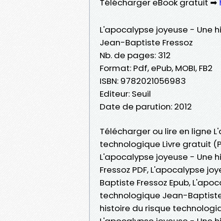
Télécharger eBook gratuit ➡
L'apocalypse joyeuse - Une h
Jean-Baptiste Fressoz
Nb. de pages: 312
Format: Pdf, ePub, MOBI, FB2
ISBN: 9782021056983
Editeur: Seuil
Date de parution: 2012
Télécharger ou lire en ligne 
technologique Livre gratuit 
L'apocalypse joyeuse - Une h
Fressoz PDF, L'apocalypse jo
Baptiste Fressoz Epub, L'apoc
technologique Jean-Baptiste F
histoire du risque technolog
L'apocalypse joyeuse - Une h