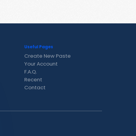
Useful Pages
Create New Paste
Your Account
F.A.Q.
Recent
Contact