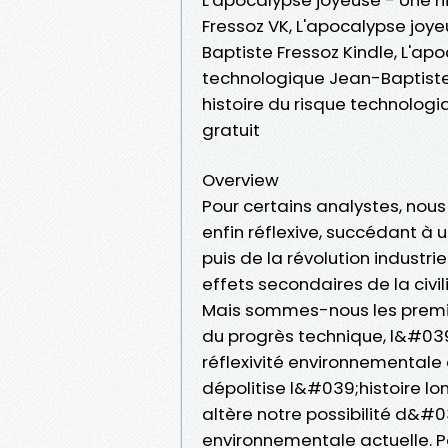
Fressoz VK, L'apocalypse joy
Baptiste Fressoz Kindle, L'ap
technologique Jean-Baptiste 
histoire du risque technolo
gratuit
Overview
Pour certains analystes, nous
enfin réflexive, succédant à 
puis de la révolution industri
effets secondaires de la civi
Mais sommes-nous les premie
du progrès technique, l&#03
réflexivité environnementale
dépolitise l&#039;histoire l
altère notre possibilité d&#
environnementale actuelle. Po