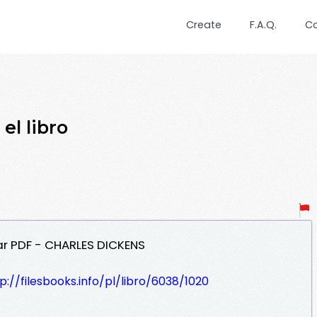
Create
F.A.Q.
C
el libro
ar PDF - CHARLES DICKENS
p://filesbooks.info/pl/libro/6038/1020