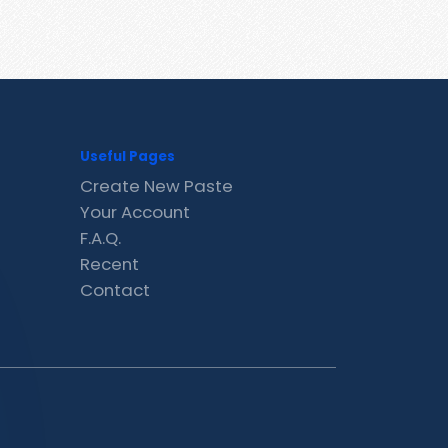
Useful Pages
Create New Paste
Your Account
F.A.Q.
Recent
Contact