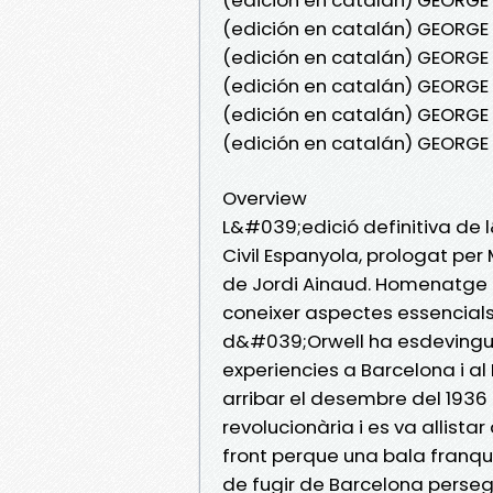
(edición en catalán) GEORGE
(edición en catalán) GEORG
(edición en catalán) GEORGE
(edición en catalán) GEORG
(edición en catalán) GEORGE
Overview
L&#039;edició definitiva de
Civil Espanyola, prologat pe
de Jordi Ainaud. Homenatge 
coneixer aspectes essencials d
d&#039;Orwell ha esdevingut 
experiencies a Barcelona i a
arribar el desembre del 1936
revolucionària i es va allista
front perque una bala franqui
de fugir de Barcelona persegu