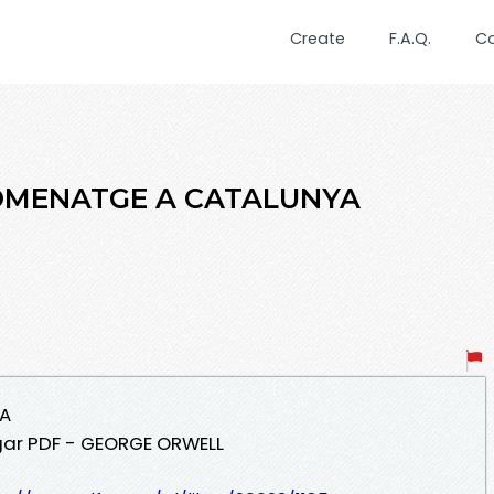
Create
F.A.Q.
C
HOMENATGE A CATALUNYA
YA
gar PDF - GEORGE ORWELL