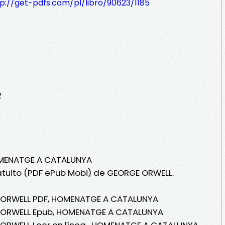
p://get-pdfs.com/pl/libro/90623/1185
2
HOMENATGE A CATALUNYA
ratuito (PDF ePub Mobi) de GEORGE ORWELL.
E ORWELL PDF, HOMENATGE A CATALUNYA
E ORWELL Epub, HOMENATGE A CATALUNYA
 ORWELL Leer en línea , HOMENATGE A CATALUNYA