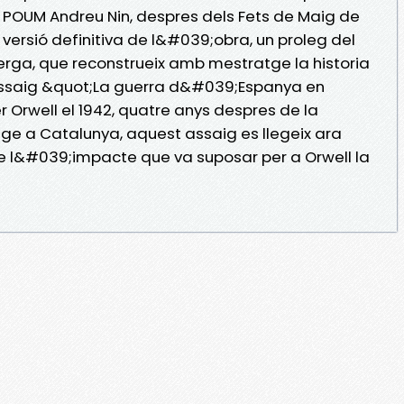
el POUM Andreu Nin, despres dels Fets de Maig de
a versió definitiva de l&#039;obra, un proleg del
Berga, que reconstrueix amb mestratge la historia
39;assaig &quot;La guerra d&#039;Espanya en
er Orwell el 1942, quatre anys despres de la
 a Catalunya, aquest assaig es llegeix ara
e l&#039;impacte que va suposar per a Orwell la