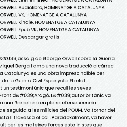
 ORWELL Audiolibro, HOMENATGE A CATALUNYA
E ORWELL VK, HOMENATGE A CATALUNYA
 ORWELL Kindle, HOMENATGE A CATALUNYA
E ORWELL Epub VK, HOMENATGE A CATALUNYA
 ORWELL Descargar gratis
 l&#039;assaig de George Orwell sobre la Guerra
r Miquel Berga i amb una nova traducció a càrrec
a Catalunya es una obra imprescindible per
e la Guerra Civil Espanyola. El relat
un testimoni únic que recull les seves
l Front d&#039;Aragó. L&#039;autor britànic va
 a una Barcelona en plena efervescencia
r de seguida a les milícies del POUM. Va tornar del
sta li travessà el coll. Paradoxalment, va haver
it per les mateixes forces estalinistes que