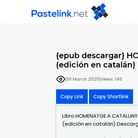
{epub descargar} 
(edición en catalán)
30 March 2025
Views: 146
Copy Link
Copy Shortlink
Libro HOMENATGE A CATALUN
(edición en catalán) Descar