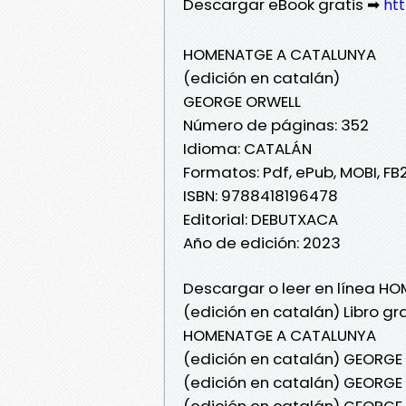
Descargar eBook gratis ➡
htt
HOMENATGE A CATALUNYA
(edición en catalán)
GEORGE ORWELL
Número de páginas: 352
Idioma: CATALÁN
Formatos: Pdf, ePub, MOBI, FB
ISBN: 9788418196478
Editorial: DEBUTXACA
Año de edición: 2023
Descargar o leer en línea 
(edición en catalán) Libro g
HOMENATGE A CATALUNYA
(edición en catalán) GEORG
(edición en catalán) GEORG
(edición en catalán) GEORGE