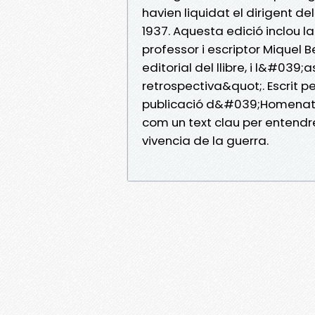
havien liquidat el dirigent d
1937. Aquesta edició inclou l
professor i escriptor Miquel 
editorial del llibre, i l&#0
retrospectiva&quot;. Escrit p
publicació d&#039;Homenatge
com un text clau per entendr
vivencia de la guerra.