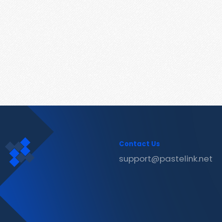
Contact Us
support@pastelink.net