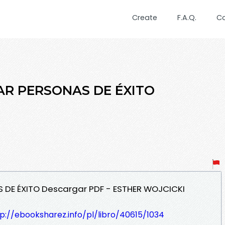
Create
F.A.Q.
C
AR PERSONAS DE ÉXITO
 DE ÉXITO Descargar PDF - ESTHER WOJCICKI
p://ebooksharez.info/pl/libro/40615/1034