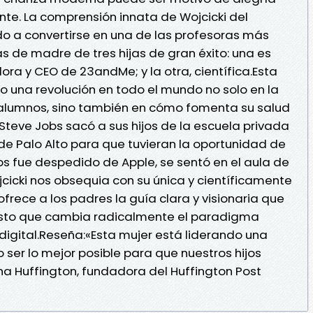
nte. La comprensión innata de Wojcicki del
vado a convertirse en una de las profesoras más
de madre de tres hijas de gran éxito: una es
ra y CEO de 23andMe; y la otra, científica.Esta
o una revolución en todo el mundo no solo en la
alumnos, sino también en cómo fomenta su salud
 Steve Jobs sacó a sus hijos de la escuela privada
co de Palo Alto para que tuvieran la oportunidad de
bs fue despedido de Apple, se sentó en el aula de
ojcicki nos obsequia con su única y científicamente
rece a los padres la guía clara y visionaria que
esto que cambia radicalmente el paradigma
 digital.Reseña:«Esta mujer está liderando una
 ser lo mejor posible para que nuestros hijos
a Huffington, fundadora del Huffington Post