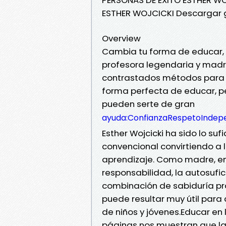
ESTHER WOJCICKI Descargar g
Overview
Cambia tu forma de educar, 
profesora legendaria y madre
contrastados métodos para cr
forma perfecta de educar, pe
pueden serte de gran
ayuda:ConfianzaRespetoInde
Esther Wojcicki ha sido lo su
convencional convirtiendo a 
aprendizaje. Como madre, e
responsabilidad, la autosufici
combinación de sabiduría prá
puede resultar muy útil para
de niños y jóvenes.Educar en 
páginas nos muestran que la