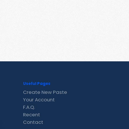
Useful Pages
Create New Paste
Your Account
F.A.Q.
Recent
Contact