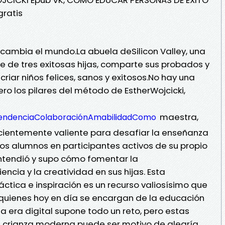
ratis
cambia el mundo.La abuela deSilicon Valley, una
 de tres exitosas hijas, comparte sus probados y
iar niños felices, sanos y exitosos.No hay una
ro los pilares del método de EstherWojcicki,
maestra,
pendenciaColaboraciónAmabilidadComo
ficientemente valiente para desafiar la enseñanza
los alumnos en participantes activos de su propio
ntendió y supo cómo fomentar la
encia y la creatividad en sus hijas. Esta
ctica e inspiración es un recurso valiosísimo que
 quienes hoy en día se encargan de la educación
la era digital supone todo un reto, pero estas
 crianza moderna puede ser motivo de alegría