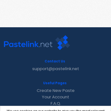
Contact Us
support@pastelink.net
Useful Pages
Create New Paste
Your Account
F.A.Q.
Recent
We use cookies on our website to give you the most relevant