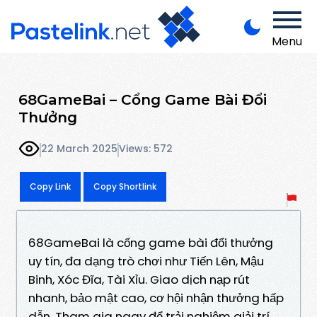
Menu
68GameBai – Cổng Game Bài Đổi
Thưởng
22 March 2025
Views: 572
Copy Link
Copy Shortlink
68GameBai là cổng game bài đổi thưởng
uy tín, đa dạng trò chơi như Tiến Lên, Mậu
Binh, Xóc Đĩa, Tài Xỉu. Giao dịch nạp rút
nhanh, bảo mật cao, cơ hội nhận thưởng hấp
dẫn. Tham gia ngay để trải nghiệm giải trí