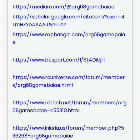
https://medium.com/@org68gamebaiae
https://scholar.google.com/citations?user=4
LmHZYoAAAAJ&hl=en
https://www.exchangle.com/org68gamebaia
e
https://www.besport.com/l/8t4DiUjH
https://www.rcuniverse.com/forum/member
s/org68gamebaiae.html
https://www.rctech.net/forum/members/org
68gamebaiae-455310.html
https://www.iniuria.us/forum/member.php?5
36268-org68gamebaiae