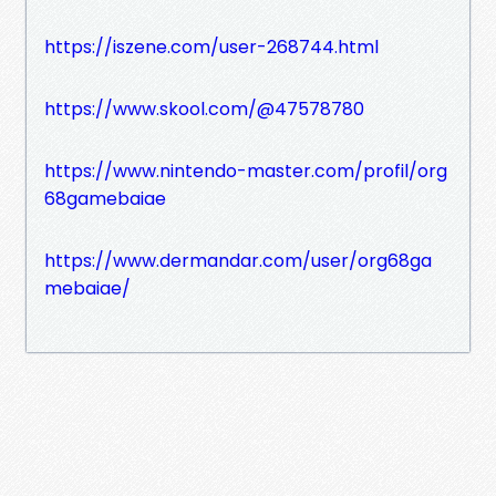
https://iszene.com/user-268744.html
https://www.skool.com/@47578780
https://www.nintendo-master.com/profil/org
68gamebaiae
https://www.dermandar.com/user/org68ga
mebaiae/