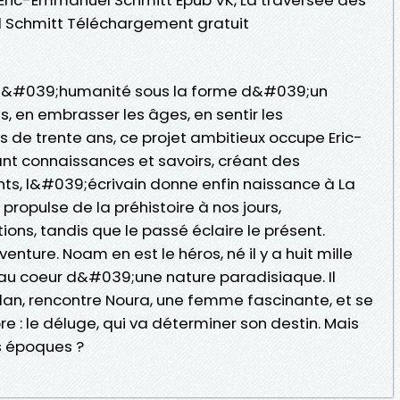
 Schmitt Téléchargement gratuit
e l&#039;humanité sous la forme d&#039;un
es, en embrasser les âges, en sentir les
s de trente ans, ce projet ambitieux occupe Eric-
t connaissances et savoirs, créant des
ts, l&#039;écrivain donne enfin naissance à La
ropulse de la préhistoire à nos jours,
ons, tandis que le passé éclaire le présent.
nture. Noam en est le héros, né il y a huit mille
, au coeur d&#039;une nature paradisiaque. Il
lan, rencontre Noura, une femme fascinante, et se
 : le déluge, qui va déterminer son destin. Mais
es époques ?