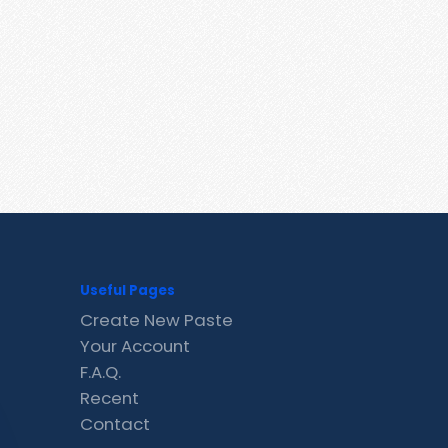
Useful Pages
Create New Paste
Your Account
F.A.Q.
Recent
Contact