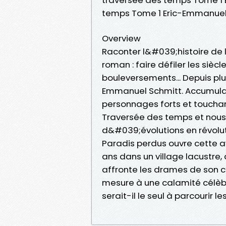
temps Tome 1 Eric-Emmanuel
Overview
Raconter l&#039;histoire d
roman : faire défiler les siècl
bouleversements... Depuis plu
Emmanuel Schmitt. Accumulan
personnages forts et touchan
Traversée des temps et nous p
d&#039;évolutions en révoluti
Paradis perdus ouvre cette ave
ans dans un village lacustre
affronte les drames de son c
mesure à une calamité célèbre
serait-il le seul à parcourir l