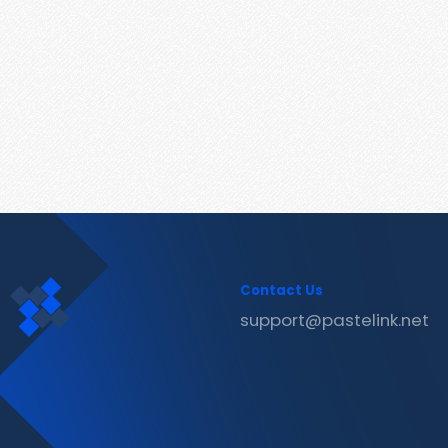
Contact Us
support@pastelink.net