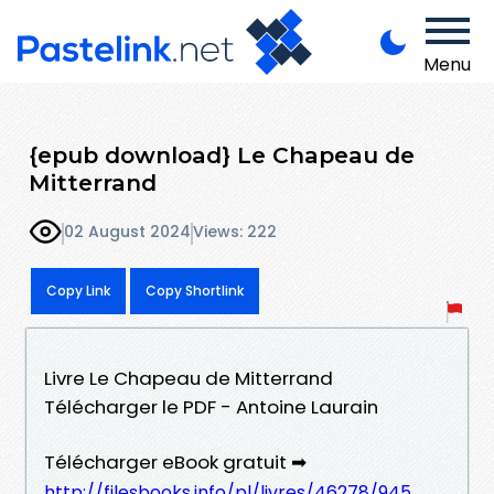
Menu
{epub download} Le Chapeau de
Mitterrand
02 August 2024
Views: 222
Copy Link
Copy Shortlink
Livre Le Chapeau de Mitterrand
Télécharger le PDF - Antoine Laurain
Télécharger eBook gratuit ➡
http://filesbooks.info/pl/livres/46278/945