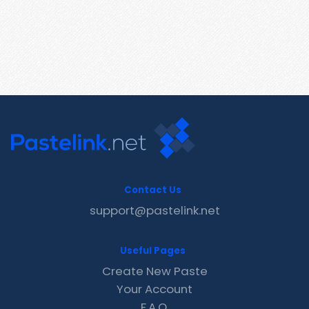
Contact Us
support@pastelink.net
Useful Pages
Create New Paste
Your Account
F.A.Q.