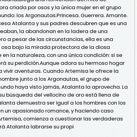
ra criada por osos y la única mujer en el grupo
ndo: los Argonautas.Princesa. Guerrera. Amante.
cesa Atalanta y sus padres descubren que es una
eseaban, la abandonan en la ladera de una
 a pesar de las circunstancias, ella es una
a osa bajo la mirada protectora de la diosa
 en la naturaleza, con una única condición: si se
será su perdición.Aunque adora su hermoso hogar
 vivir aventuras. Cuando Artemisa le ofrece la
nombre junto a los Argonautas, el grupo de
undo haya visto jamás, Atalanta la aprovecha. La
su búsqueda del vellocino de oro está llena de
alanta demuestra ser igual a los hombres con los
a en un apasionado romance, y haciendo caso
Artemisa, comienza a cuestionar las verdaderas
rá Atalanta labrarse su propi