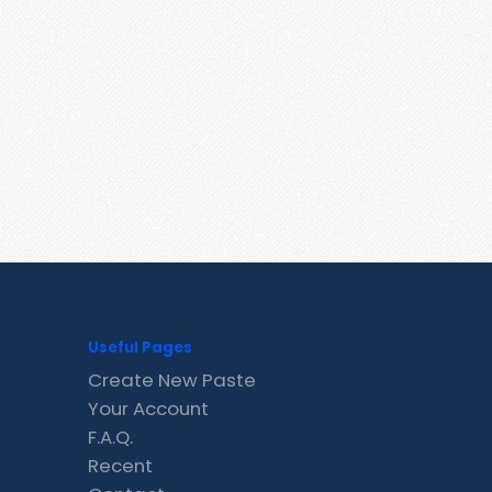
Useful Pages
Create New Paste
Your Account
F.A.Q.
Recent