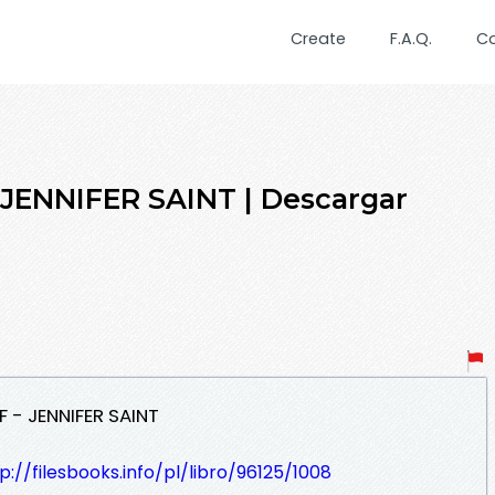
Create
F.A.Q.
C
ENNIFER SAINT | Descargar
 - JENNIFER SAINT
p://filesbooks.info/pl/libro/96125/1008