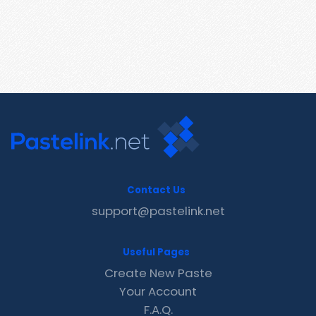
Contact Us
support@pastelink.net
Useful Pages
Create New Paste
Your Account
F.A.Q.