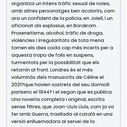
organitza un intens tràfic sexual de noies,
amb altres personatges ben acolorits, com
ara un confident de la policia, en Joiell, i un
aficionat als explosius, en Borokrom.
Proxenetisme, alcohol, tràfic de droga,
violències i irregularitats de tota mena
tornen els dies cada cop més incerts per a
aquesta tropa de folls en suspens,
turmentats per la possibilitat que els
retornin al front. Londres és el més
voluminós dels manuscrits de Céline el
2021?que havien sostrets del seu domicili
parisenc el 1944? i el segon que es publica.
Una novel·la completa i original, escrita
sense filtres, que Joan-Lluís Lluís, com ja va
fer amb Guerra, trasllada al català en una
versió enlluernadora al servei de la