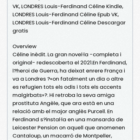
VK, LONDRES Louis-Ferdinand Céline Kindle,
LONDRES Louis-Ferdinand Céline Epub VK,
LONDRES Louis-Ferdinand Céline Descargar
gratis
Overview
Céline inèdit. La gran novel·la -completa i
original- redescoberta el 2021.En Ferdinand,
l?heroi de Guerra, ha deixat enrere França i
va a Londres ?«on fatalment un dia o altre
es refugien tots els odis i tots els accents
malgirbats»?. Hi retroba la seva amiga
prostituta Angèle, que ara està en una
relació amb el major anglès Purcell. En
Ferdinand s?instal·la en una mansarda de
Leicester Pension on aquell que anomenen
Cantaloup, un macarró de Montpeller,