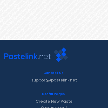
Contact Us
support@pastelink.net
Useful Pages
Create New Paste
Your Account