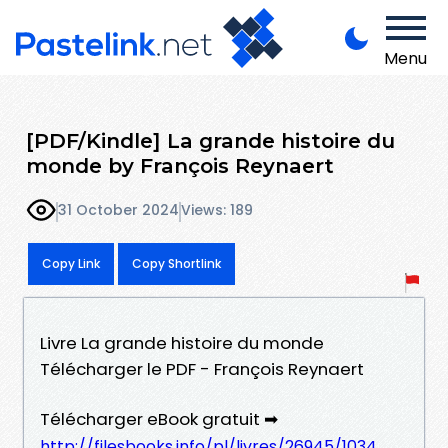
Menu
[PDF/Kindle] La grande histoire du
monde by François Reynaert
31 October 2024
Views: 189
Copy Link
Copy Shortlink
Livre La grande histoire du monde
Télécharger le PDF - François Reynaert
Télécharger eBook gratuit ➡
http://filesbooks.info/pl/livres/26945/1034