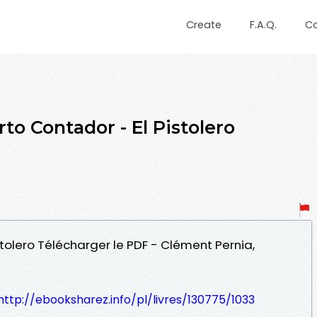
Create
F.A.Q.
C
to Contador - El Pistolero
stolero Télécharger le PDF - Clément Pernia,
http://ebooksharez.info/pl/livres/130775/1033