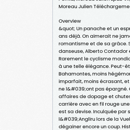
Moreau Julien Téléchargemen
Overview
&quot; Un panache et un es
ans déjà. On aimerait ne jamais
romantisme et de sa grâce. 
danseuse, Alberto Contador 
Rarement le cyclisme mondia
à une telle élégance. Peut-ê
Bahamontes, moins hégémoniq
imparfait, moins écrasant, e
ne l&#039;ont pas épargné. 
affaires de dopage et chutes
carrière avec en fil rouge une
est sa devise. Inculquée p
l&#039;Angliru lors de la Vuel
dégainer encore un coup. Hist