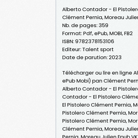
Alberto Contador - El Pistoler
Clément Pernia, Moreau Julie
Nb. de pages: 359
Format: Pdf, ePub, MOBI, FB2
ISBN: 9782378153106
Editeur: Talent sport
Date de parution: 2023
Télécharger ou lire en ligne A
ePub Mobi) pan Clément Perni
Alberto Contador - El Pistole
Contador - El Pistolero Cléme
El Pistolero Clément Pernia, M
Pistolero Clément Pernia, Mor
Pistolero Clément Pernia, Mor
Clément Pernia, Moreau Julien
Pernia, Moreau Julien Epub VK