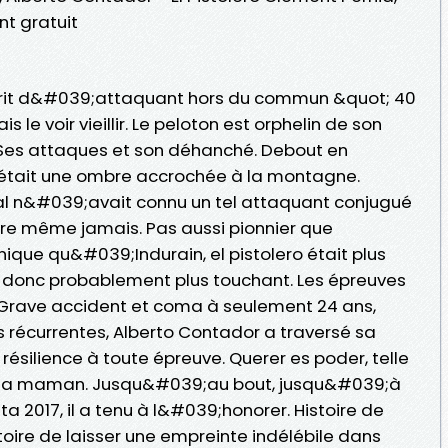
t gratuit
prit d&#039;attaquant hors du commun &quot; 40
 le voir vieillir. Le peloton est orphelin de son
Ses attaques et son déhanché. Debout en
était une ombre accrochée à la montagne.
l n&#039;avait connu un tel attaquant conjugué
tre même jamais. Pas aussi pionnier que
ue qu&#039;Indurain, el pistolero était plus
t donc probablement plus touchant. Les épreuves
Grave accident et coma à seulement 24 ans,
 récurrentes, Alberto Contador a traversé sa
 résilience à toute épreuve. Querer es poder, telle
ar sa maman. Jusqu&#039;au bout, jusqu&#039;à
ta 2017, il a tenu à l&#039;honorer. Histoire de
oire de laisser une empreinte indélébile dans