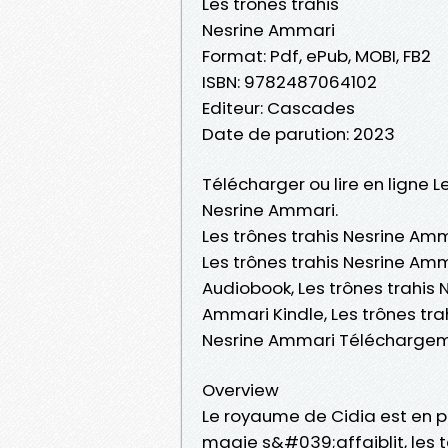
Les trônes trahis
Nesrine Ammari
Format: Pdf, ePub, MOBI, FB2
ISBN: 9782487064102
Editeur: Cascades
Date de parution: 2023
Télécharger ou lire en ligne L
Nesrine Ammari.
Les trônes trahis Nesrine Amm
Les trônes trahis Nesrine Amma
Audiobook, Les trônes trahis 
Ammari Kindle, Les trônes tra
Nesrine Ammari Téléchargem
Overview
Le royaume de Cidia est en pl
magie s&#039;affaiblit, les 