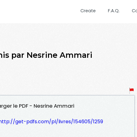
Create
F.A.Q.
C
ahis par Nesrine Ammari
harger le PDF - Nesrine Ammari
http://get-pdfs.com/pl/livres/154605/1259