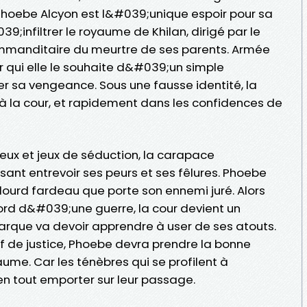
 Phoebe Alcyon est l&#039;unique espoir pour sa
39;infiltrer le royaume de Khilan, dirigé par le
 commanditaire du meurtre de ses parents. Armée
r qui elle le souhaite d&#039;un simple
cer sa vengeance. Sous une fausse identité, la
e à la cour, et rapidement dans les confidences de
ueux et jeux de séduction, la carapace
sant entrevoir ses peurs et ses fêlures. Phoebe
urd fardeau que porte son ennemi juré. Alors
bord d&#039;une guerre, la cour devient un
narque va devoir apprendre à user de ses atouts.
oif de justice, Phoebe devra prendre la bonne
ume. Car les ténèbres qui se profilent à
en tout emporter sur leur passage.