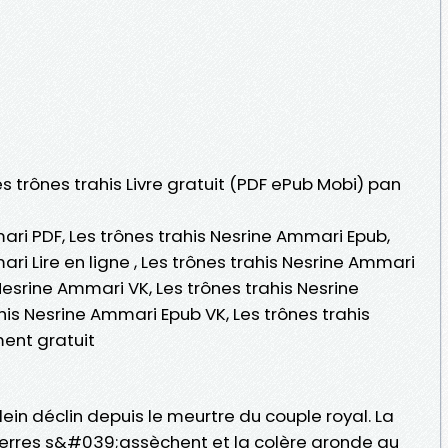
es trônes trahis Livre gratuit (PDF ePub Mobi) pan
ari PDF, Les trônes trahis Nesrine Ammari Epub,
ri Lire en ligne , Les trônes trahis Nesrine Ammari
Nesrine Ammari VK, Les trônes trahis Nesrine
his Nesrine Ammari Epub VK, Les trônes trahis
ent gratuit
ein déclin depuis le meurtre du couple royal. La
terres s&#039;assèchent et la colère gronde au