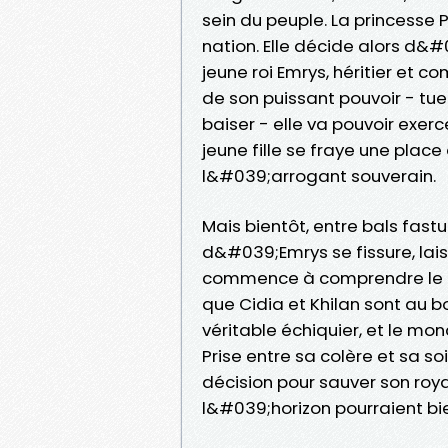
sein du peuple. La princesse
nation. Elle décide alors d&#0
jeune roi Emrys, héritier et
de son puissant pouvoir - tue
baiser - elle va pouvoir exer
jeune fille se fraye une plac
l&#039;arrogant souverain.
Mais bientôt, entre bals fast
d&#039;Emrys se fissure, lais
commence à comprendre le lo
que Cidia et Khilan sont au 
véritable échiquier, et le mo
Prise entre sa colère et sa s
décision pour sauver son roya
l&#039;horizon pourraient bi