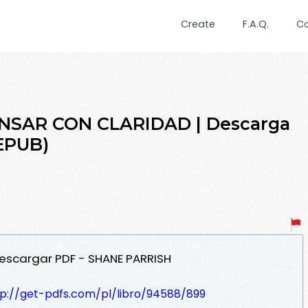
Create
F.A.Q.
C
ENSAR CON CLARIDAD | Descarga
 EPUB)
escargar PDF - SHANE PARRISH
tp://get-pdfs.com/pl/libro/94588/899