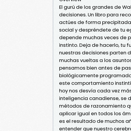
El gurú de los grandes de Wa
decisiones. Un libro para re
actúes de forma precipitada, n
social y despréndete de tu eg
depende muchas veces de p
instinto. Deja de hacerlo, tu
nuestras decisiones parten d
muchas vueltas a los asunto
pensamos bien antes de pasar
biológicamente programados 
este comportamiento instinti
hoy nos desvía cada vez más 
inteligencia canadiense, se 
métodos de razonamiento que
aplicar igual en todos los ámb
es el resultado de muchos a
entender que nuestro cerebr