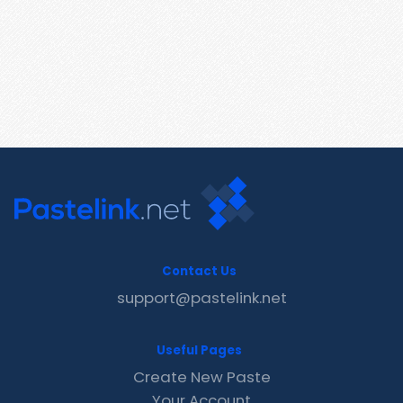
Contact Us
support@pastelink.net
Useful Pages
Create New Paste
Your Account