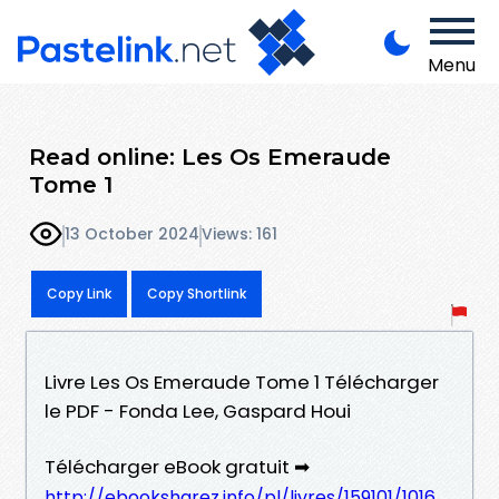
Menu
Read online: Les Os Emeraude
Tome 1
13 October 2024
Views: 161
Copy Link
Copy Shortlink
Livre Les Os Emeraude Tome 1 Télécharger
le PDF - Fonda Lee, Gaspard Houi
Télécharger eBook gratuit ➡
http://ebooksharez.info/pl/livres/159101/1016