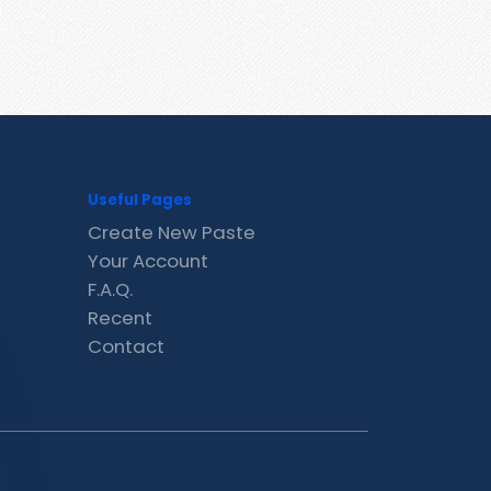
Useful Pages
Create New Paste
Your Account
F.A.Q.
Recent
Contact