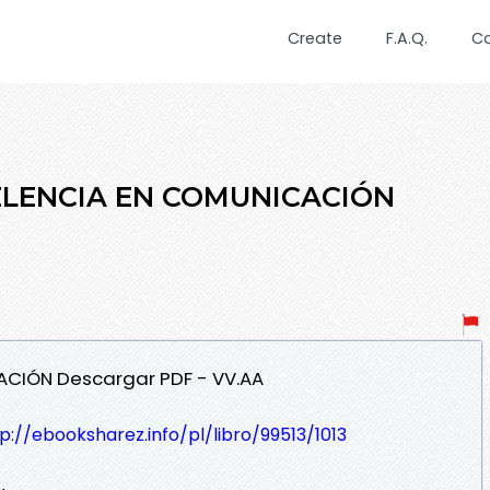
Create
F.A.Q.
C
CELENCIA EN COMUNICACIÓN
ACIÓN Descargar PDF - VV.AA
p://ebooksharez.info/pl/libro/99513/1013