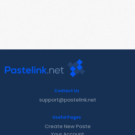
Contact Us
support@pastelink.net
Useful Pages
Create New Paste
Your Account