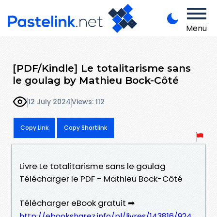
Menu
[PDF/Kindle] Le totalitarisme sans
le goulag by Mathieu Bock-Côté
12 July 2024
Views: 112
Copy Link
Copy Shortlink
Livre Le totalitarisme sans le goulag
Télécharger le PDF - Mathieu Bock-Côté
Télécharger eBook gratuit ➡
http://ebooksharez.info/pl/livres/143816/924