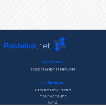
Contact Us
support@pastelink.net
Useful Pages
Create New Paste
Your Account
F.A.Q.