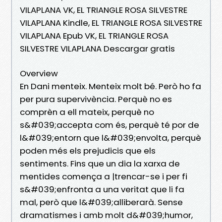
VILAPLANA VK, EL TRIANGLE ROSA SILVESTRE
VILAPLANA Kindle, EL TRIANGLE ROSA SILVESTRE
VILAPLANA Epub VK, EL TRIANGLE ROSA
SILVESTRE VILAPLANA Descargar gratis
Overview
En Dani menteix. Menteix molt bé. Però ho fa
per pura supervivència. Perquè no es
comprèn a ell mateix, perquè no
s&#039;accepta com és, perquè té por de
l&#039;entorn que l&#039;envolta, perquè
poden més els prejudicis que els
sentiments. Fins que un dia la xarxa de
mentides comença a |trencar-se i per fi
s&#039;enfronta a una veritat que li fa
mal, però que l&#039;alliberarà. Sense
dramatismes i amb molt d&#039;humor,