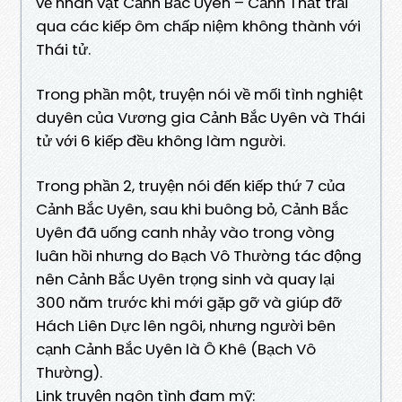
về nhân vật Cảnh Bắc Uyên – Cảnh Thất trải
qua các kiếp ôm chấp niệm không thành với
Thái tử.
Trong phần một, truyện nói về mối tình nghiệt
duyên của Vương gia Cảnh Bắc Uyên và Thái
tử với 6 kiếp đều không làm người.
Trong phần 2, truyện nói đến kiếp thứ 7 của
Cảnh Bắc Uyên, sau khi buông bỏ, Cảnh Bắc
Uyên đã uống canh nhảy vào trong vòng
luân hồi nhưng do Bạch Vô Thường tác động
nên Cảnh Bắc Uyên trọng sinh và quay lại
300 năm trước khi mới gặp gỡ và giúp đỡ
Hách Liên Dực lên ngôi, nhưng người bên
cạnh Cảnh Bắc Uyên là Ô Khê (Bạch Vô
Thường).
Link truyện ngôn tình đam mỹ: