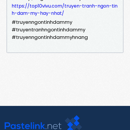
https://top10vivu.com/truyen-tranh-ngon-tin
h-dam-my-hay-nhat/
#truyenngontinhdammy
#truyentranhngontinhdammy
#truyenngontinhdammyhnang