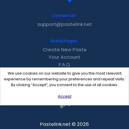
Contact Us
support@pastelink.net
Useful Pages
Create New Paste
Your Account
F.A.Q.
Recent
We use cookies on our website to give you the most relevant
Contact
experience by remembering your preferences and repeat visits.
By clicking “Accept”, you consent to the use of all cookies.
Accept
Pastelink.net © 2026