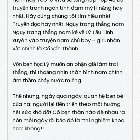
truyện tranh ngôn tình đam mỹ H nặng hay
nhất. Hãy cùng chúng tôi tìm hiểu nhé!
Truyện đọc hay nhất: Ngụy trang thẳng nam
Ngụy trang thẳng nam kể về Lý Tấu Tinh
xuyên vào truyện nam chủ boy – girl, nhân
vật chính là Cố Vấn Thành.
Vốn bạn học Lý muốn an phận giả làm trai
thẳng, thi thoảng nhìn thân hình nam chính
âm thầm chảy nước miếng.
Thế nhưng, ngày qua ngày, quan hệ bạn bè
của hai người lại tiến triển theo một hướng
hết sức khó đỡ! Có bạn thân nào đè nhau ra
hôn mỗi ngày rồi bảo đó là “thí nghiệm khoa
học” không!!