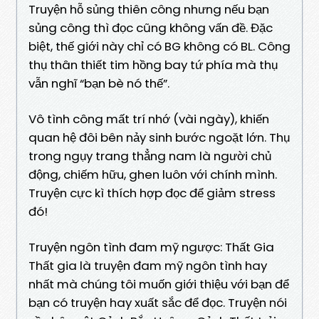
Truyện hỗ sủng thiên công nhưng nếu bạn
sủng công thì đọc cũng không vấn đề. Đặc
biệt, thế giới này chỉ có BG không có BL. Công
thụ thân thiết tim hồng bay tứ phía mà thụ
vẫn nghĩ “bạn bè nó thế”.
Vô tình công mất trí nhớ (vài ngày), khiến
quan hệ đôi bên nảy sinh bước ngoặt lớn. Thụ
trong ngụy trang thẳng nam là người chủ
động, chiếm hữu, ghen luôn với chính mình.
Truyện cực kì thích hợp đọc để giảm stress
đó!
Truyện ngôn tình đam mỹ ngược: Thất Gia
Thất gia là truyện đam mỹ ngôn tình hay
nhất mà chúng tôi muốn giới thiệu với bạn để
bạn có truyện hay xuất sắc để đọc. Truyện nói