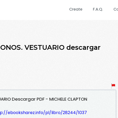
Create
F.A.Q.
C
RONOS. VESTUARIO descargar
UARIO Descargar PDF - MICHELE CLAPTON
p://ebooksharez.info/pl/libro/28244/1037