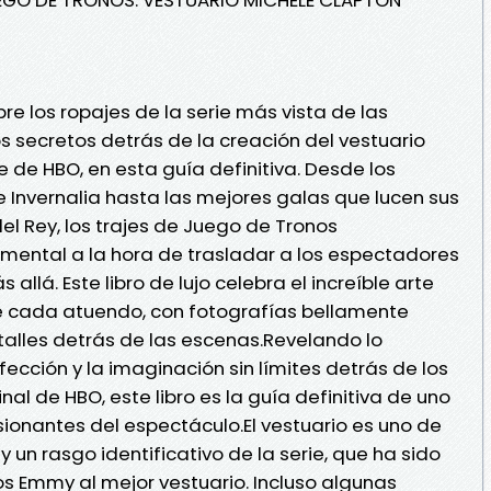
bre los ropajes de la serie más vista de las
 secretos detrás de la creación del vestuario
e de HBO, en esta guía definitiva. Desde los
e Invernalia hasta las mejores galas que lucen sus
l Rey, los trajes de Juego de Tronos
ntal a la hora de trasladar a los espectadores
 allá. Este libro de lujo celebra el increíble arte
de cada atuendo, con fotografías bellamente
etalles detrás de las escenas.Revelando lo
fección y la imaginación sin límites detrás de los
inal de HBO, este libro es la guía definitiva de uno
onantes del espectáculo.El vestuario es uno de
 un rasgo identificativo de la serie, que ha sido
 Emmy al mejor vestuario. Incluso algunas