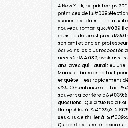
A New York, au printemps 200
prémices de l&#039;élection 
succès, est dans... Lire la sui
nouveau roman qu&#039;il do
mois. Le délai est près d&#03
son ami et ancien professeur
écrivains les plus respectés 
accusé d&#039;avoir assassiné
ans, avec qui il aurait eu un
Marcus abandonne tout pour 
enquête. Il est rapidement 
s&#039;enfonce et il fait l&
sauver sa carrière d&#039;écr
questions : Qui a tué Nola K
Hampshire à l&#039;été 1975
ses airs de thriller à l&#039;
Quebert est une réflexion sur