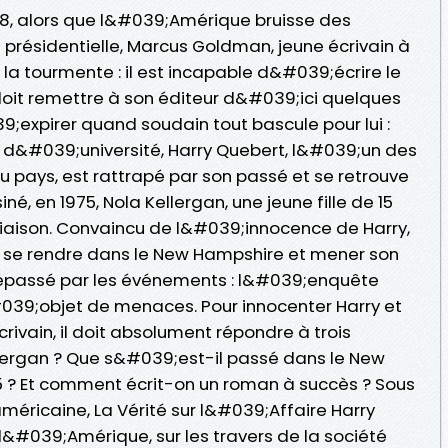
8, alors que l&#039;Amérique bruisse des
présidentielle, Marcus Goldman, jeune écrivain à
te la tourmente : il est incapable d&#039;écrire le
it remettre à son éditeur d&#039;ici quelques
9;expirer quand soudain tout bascule pour lui :
 d&#039;université, Harry Quebert, l&#039;un des
du pays, est rattrapé par son passé et se retrouve
, en 1975, Nola Kellergan, une jeune fille de 15
e liaison. Convaincu de l&#039;innocence de Harry,
se rendre dans le New Hampshire et mener son
dépassé par les événements : l&#039;enquête
#039;objet de menaces. Pour innocenter Harry et
ivain, il doit absolument répondre à trois
ellergan ? Que s&#039;est-il passé dans le New
 ? Et comment écrit-on un roman à succès ? Sous
américaine, La Vérité sur l&#039;Affaire Harry
 l&#039;Amérique, sur les travers de la société