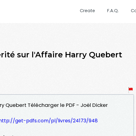
Create
F.A.Q.
C
ité sur l'Affaire Harry Quebert
arry Quebert Télécharger le PDF - Joël Dicker
http://get-pdfs.com/pl/livres/24173/948