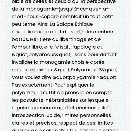
bible de celles et ceux à qui la perspective
de la monogamie-jusqu’à-ce-que-la-
mort-nous-sépare semblait un tout petit
peu terne. Ainsi La Salope Éthique
revendiquait le droit de sortir des sentiers
battus. Héritière du libertinage et de
l’amour libre, elle faisait l’apologie du
&quot;polyamour&quot;…sans pour autant
invalider la monogamie choisie après
mûres réflexions. &quot;Polyamour ?&quot;
Vous voulez dire &quot;polygamie ?&quot;
Pas exactement. Pour expliquer le
polyamour il suffit de prendre en compte
les postulats inébranlables sur lesquels il
repose : consentement et consensualité,
introspection lucide, limites personnelles
claires et précises, respect de ces limites
ainsi que de celles d’autrui, communication