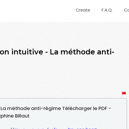
Create
F.A.Q.
C
ion intuitive - La méthode anti-
e - La méthode anti-régime Télécharger le PDF -
lphine Billaut