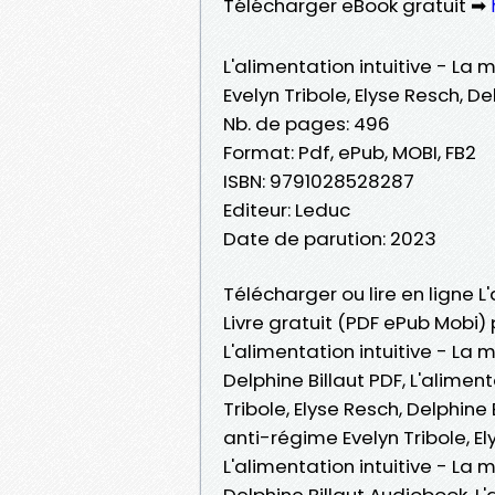
Télécharger eBook gratuit ➡
L'alimentation intuitive - L
Evelyn Tribole, Elyse Resch, De
Nb. de pages: 496
Format: Pdf, ePub, MOBI, FB2
ISBN: 9791028528287
Editeur: Leduc
Date de parution: 2023
Télécharger ou lire en ligne 
Livre gratuit (PDF ePub Mobi) p
L'alimentation intuitive - La 
Delphine Billaut PDF, L'alime
Tribole, Elyse Resch, Delphine
anti-régime Evelyn Tribole, Ely
L'alimentation intuitive - La 
Delphine Billaut Audiobook, L