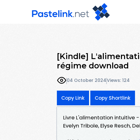
[Kindle] L'alimentat
régime download
04 October 2024
Views: 124
Copy Link
Copy Shortlink
Livre L'alimentation intuitiv
Evelyn Tribole, Elyse Resch, De