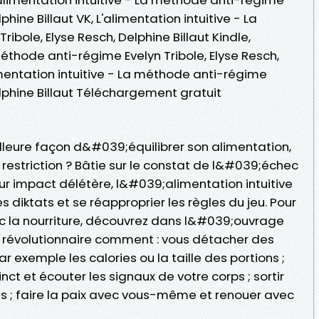
phine Billaut VK, L'alimentation intuitive - La
bole, Elyse Resch, Delphine Billaut Kindle,
méthode anti-régime Evelyn Tribole, Elyse Resch,
limentation intuitive - La méthode anti-régime
elphine Billaut Téléchargement gratuit
eilleure façon d&#039;équilibrer son alimentation,
striction ? Bâtie sur le constat de l&#039;échec
ur impact délétère, l&#039;alimentation intuitive
diktats et se réapproprier les règles du jeu. Pour
ec la nourriture, découvrez dans l&#039;ouvrage
révolutionnaire comment : vous détacher des
ar exemple les calories ou la taille des portions ;
nct et écouter les signaux de votre corps ; sortir
es ; faire la paix avec vous-même et renouer avec