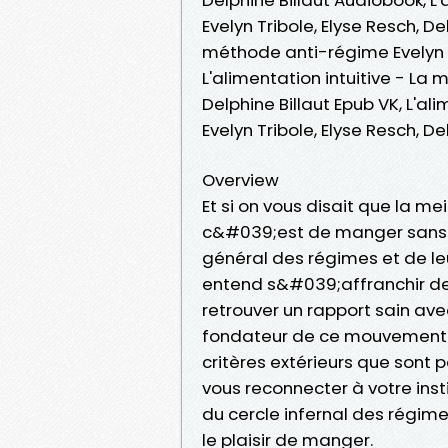
Evelyn Tribole, Elyse Resch, Del
méthode anti-régime Evelyn Tri
L'alimentation intuitive - La 
Delphine Billaut Epub VK, L'a
Evelyn Tribole, Elyse Resch, D
Overview
Et si on vous disait que la m
c&#039;est de manger sans re
général des régimes et de le
entend s&#039;affranchir des 
retrouver un rapport sain av
fondateur de ce mouvement 
critères extérieurs que sont p
vous reconnecter à votre insti
du cercle infernal des régim
le plaisir de manger.