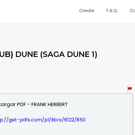
Create
F.A.Q.
C
PUB} DUNE (SAGA DUNE 1)
cargar PDF - FRANK HERBERT
tp://get-pdfs.com/pl/libro/6122/850