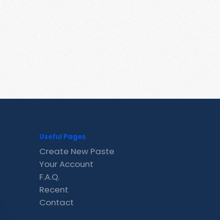
Useful Pages
Create New Paste
Your Account
F.A.Q.
Recent
Contact