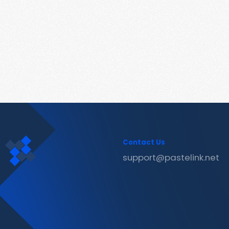
Contact Us
support@pastelink.net