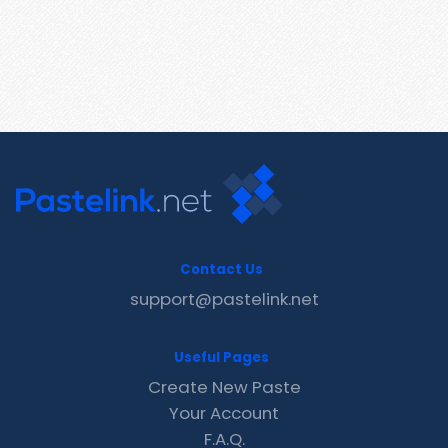
Contact Us
support@pastelink.net
Useful Pages
Create New Paste
Your Account
F.A.Q.