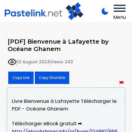
Menu
[PDF] Bienvenue à Lafayette by
Océane Ghanem
13 August 2024
Views: 243
Copy Link
Copy Shortlink
Livre Bienvenue à Lafayette Télécharger le
PDF - Océane Ghanem
Télécharger eBook gratuit ➡
http://ebooksharez.info/pl/livres/124892/956