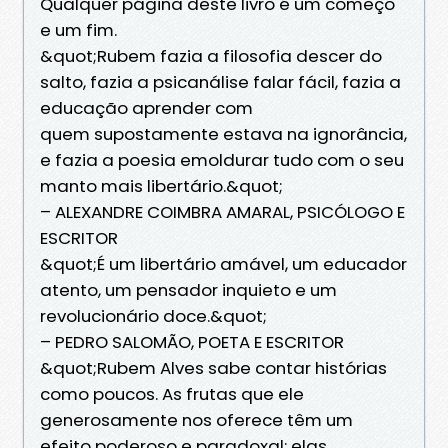
Qualquer página deste livro é um começo
e um fim.
&quot;Rubem fazia a filosofia descer do
salto, fazia a psicanálise falar fácil, fazia a
educação aprender com
quem supostamente estava na ignorância,
e fazia a poesia emoldurar tudo com o seu
manto mais libertário.&quot;
– ALEXANDRE COIMBRA AMARAL, PSICÓLOGO E
ESCRITOR
&quot;É um libertário amável, um educador
atento, um pensador inquieto e um
revolucionário doce.&quot;
– PEDRO SALOMÃO, POETA E ESCRITOR
&quot;Rubem Alves sabe contar histórias
como poucos. As frutas que ele
generosamente nos oferece têm um
efeito poderoso e paradoxal: elas