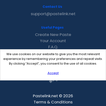
Contact Us
support@pastelink.net
Useful Pages
Create New Paste
Your Account
F.A.Q.
Recent
We use cookies on our website to give you the most relevant
Contact
experience by remembering your preferences and repeat visits.
By clicking “Accept”, you consent to the use of all cookies.
Accept
Pastelink.net © 2026
Terms & Conditions