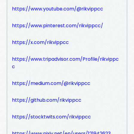
https://www.youtube.com/@rikvippcc
https://www.pinterest.com/rikvippcc/
https://x.com/rikvippcc
https://www.tripadvisor.com/Profile/rikvippc
c
https://medium.com/@rikvippcc
https://github.com/rikvippcc
https://stocktwits.com/rikvippcc
https://www.pixiv.net/en/users/121942623