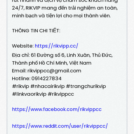
24/7, RIKVIP mang đến trải nghiệm an toàn,
minh bạch và tiện lợi cho mọi thành viên.
THÔNG TIN CHI TIẾT:
Website:
https://rikvipp.cc/
Địa chỉ: 61 Đường số 6, Linh Xuân, Thủ Đức,
Thành phố Hồ Chí Minh, Việt Nam
Email: rikvippcc@gmail.com
Hotline: 0914227834
#rikvip #nhacairikvip #trangchurikvip
#linkvaorikvip #rikvippcc
https://www.facebook.com/rikvippcc
https://www.reddit.com/user/rikvippcc/