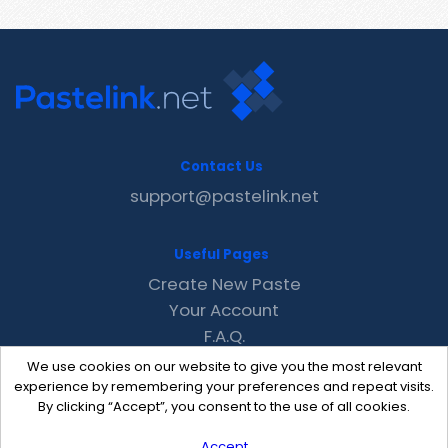
Contact Us
support@pastelink.net
Useful Pages
Create New Paste
Your Account
F.A.Q.
Recent
We use cookies on our website to give you the most relevant
Contact
experience by remembering your preferences and repeat visits.
By clicking “Accept”, you consent to the use of all cookies.
Accept