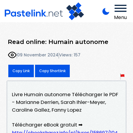
Menu
Read online: Humain autonome
09 November 2024
Views: 157
Copy Link
Copy Shortlink
Livre Humain autonome Télécharger le PDF
- Marianne Derrien, Sarah Ihler-Meyer,
Caroline Gallez, Fanny Lopez
Télécharger eBook gratuit ➡
http://ebooksharez.info/pl/livres/158697/104